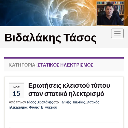
Βιδαλάκης Τάσος
Εναλ
πλοή
ΚΑΤΗΓΟΡΊΑ:
ΣΤΑΤΙΚΌΣ ΗΛΕΚΤΡΙΣΜΌΣ
Ερωτήσεις κλειστού τύπου
ΝΟΈ
15
στον στατικό ηλεκτρισμό
Από την/ον
Τάσος Βιδαλάκης
στο
Γενικής Παιδείας
,
Στατικός
ηλεκτρισμός
,
Φυσική Β’ Λυκείου