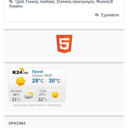
Quiz
,
Γενικής παιδείας
,
Στατικός ηλεκτρισμός
,
Φυσική Β
Λυκείου
Σχολιάστε
πρόγνωση καιρού από το weather.gr
ΧΡΉΣΙΜΑ