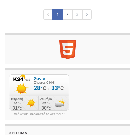
1
2
3
πρόγνωση καιρού από το weather.gr
ΧΡΉΣΙΜΑ