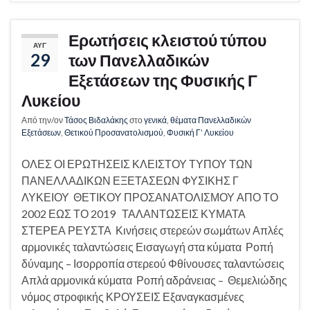
Ερωτήσεις κλειστού τύπου
ΑΥΓ
29
των Πανελλαδικών
Εξετάσεων της Φυσικής Γ
Λυκείου
Από την/ον
Τάσος Βιδαλάκης
στο
γενικά
,
θέματα Πανελλαδικών
Εξετάσεων
,
Θετικού Προσανατολισμού
,
Φυσική Γ’ Λυκείου
ΟΛΕΣ ΟΙ ΕΡΩΤΗΣΕΙΣ ΚΛΕΙΣΤΟΥ ΤΥΠΟΥ ΤΩΝ
ΠΑΝΕΛΛΑΔΙΚΩΝ ΕΞΕΤΑΣΕΩΝ ΦΥΣΙΚΗΣ Γ
ΛΥΚΕΙΟΥ ΘΕΤΙΚΟΥ ΠΡΟΣΑΝΑΤΟΛΙΣΜΟΥ ΑΠΟ ΤΟ
2002 ΕΩΣ ΤΟ 2019 ΤΑΛΑΝΤΩΣΕΙΣ ΚΥΜΑΤΑ
ΣΤΕΡΕΑ ΡΕΥΣΤΑ Κινήσεις στερεών σωμάτων Απλές
αρμονικές ταλαντώσεις Εισαγωγή στα κύματα Ροπή
δύναμης – Ισορροπία στερεού Φθίνουσες ταλαντώσεις
Απλά αρμονικά κύματα Ροπή αδράνειας – Θεμελιώδης
νόμος στροφικής ΚΡΟΥΣΕΙΣ Εξαναγκασμένες