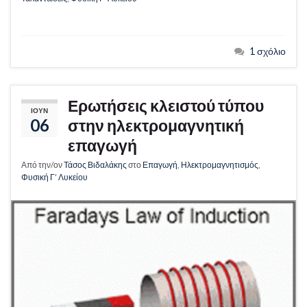
1 σχόλιο
Ερωτήσεις κλειστού τύπου
ΙΟΎΝ
06
στην ηλεκτρομαγνητική
επαγωγή
Από την/ον
Τάσος Βιδαλάκης
στο
Επαγωγή
,
Ηλεκτρομαγνητισμός
,
Φυσική Γ’ Λυκείου