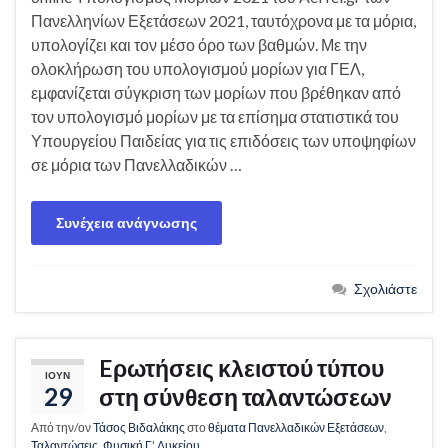
Πανελληνίων Εξετάσεων 2021, ταυτόχρονα με τα μόρια,
υπολογίζει και τον μέσο όρο των βαθμών. Με την
ολοκλήρωση του υπολογισμού μορίων για ΓΕΛ,
εμφανίζεται σύγκριση των μορίων που βρέθηκαν από
τον υπολογισμό μορίων με τα επίσημα στατιστικά του
Υπουργείου Παιδείας για τις επιδόσεις των υποψηφίων
σε μόρια των Πανελλαδικών …
Συνέχεια ανάγνωσης
Σχολιάστε
Eρωτήσεις κλειστού τύπου
ΙΟΎΝ
29
στη σύνθεση ταλαντώσεων
Από την/ον
Τάσος Βιδαλάκης
στο
θέματα Πανελλαδικών Εξετάσεων
,
Ταλαντώσεις
,
Φυσική Γ’ Λυκείου