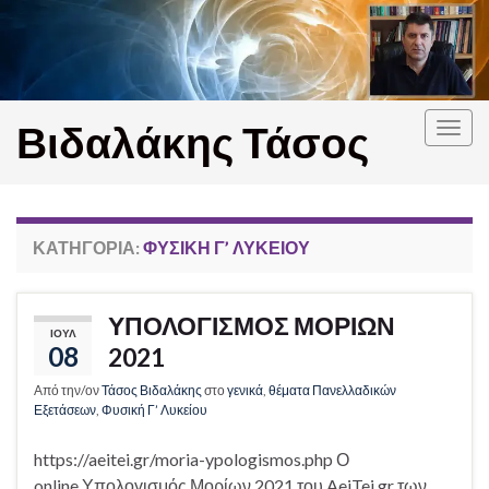
Βιδαλάκης Τάσος
Εναλ
πλοή
ΚΑΤΗΓΟΡΊΑ:
ΦΥΣΙΚΉ Γ’ ΛΥΚΕΊΟΥ
ΥΠΟΛΟΓΙΣΜΟΣ ΜΟΡΙΩΝ
ΙΟΎΛ
08
2021
Από την/ον
Τάσος Βιδαλάκης
στο
γενικά
,
θέματα Πανελλαδικών
Εξετάσεων
,
Φυσική Γ’ Λυκείου
https://aeitei.gr/moria-ypologismos.php Ο
online Υπολογισμός Μορίων 2021 του AeiTei.gr των