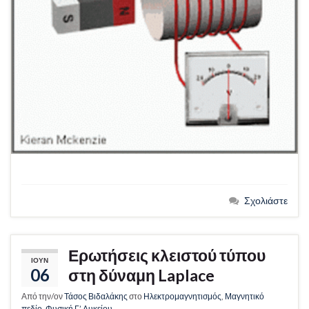
Σχολιάστε
Ερωτήσεις κλειστού τύπου
ΙΟΎΝ
06
στη δύναμη Laplace
Από την/ον
Τάσος Βιδαλάκης
στο
Ηλεκτρομαγνητισμός
,
Μαγνητικό
πεδίο
,
Φυσική Γ’ Λυκείου