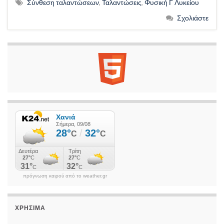
Σύνθεση ταλαντώσεων
,
Ταλαντώσεις
,
Φυσική Γ Λυκείου
Σχολιάστε
πρόγνωση καιρού από το weather.gr
ΧΡΉΣΙΜΑ