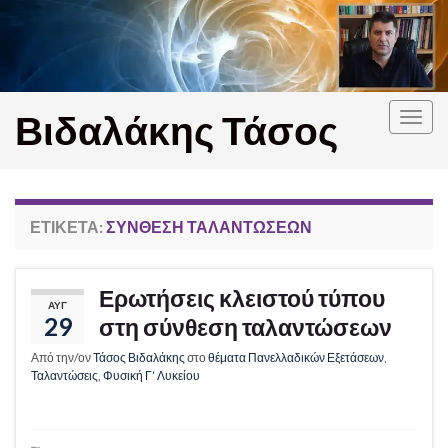
Βιδαλάκης Τάσος
Εναλ
πλοή
ΕΤΙΚΈΤΑ:
ΣΎΝΘΕΣΗ ΤΑΛΑΝΤΏΣΕΩΝ
Ερωτήσεις κλειστού τύπου
ΑΥΓ
29
στη σύνθεση ταλαντώσεων
Από την/ον
Τάσος Βιδαλάκης
στο
θέματα Πανελλαδικών Εξετάσεων
,
Ταλαντώσεις
,
Φυσική Γ’ Λυκείου