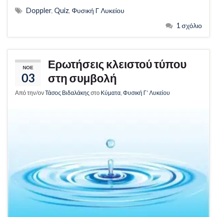
Doppler
,
Quiz
,
Φυσική Γ Λυκείου
1 σχόλιο
Ερωτήσεις κλειστού τύπου
ΝΟΈ
03
στη συμβολή
Από την/ον
Τάσος Βιδαλάκης
στο
Κύματα
,
Φυσική Γ’ Λυκείου