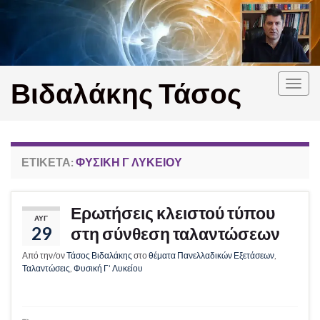
Βιδαλάκης Τάσος
Εναλ
πλοή
ΕΤΙΚΈΤΑ:
ΦΥΣΙΚΉ Γ ΛΥΚΕΊΟΥ
Ερωτήσεις κλειστού τύπου
ΑΥΓ
29
στη σύνθεση ταλαντώσεων
Από την/ον
Τάσος Βιδαλάκης
στο
θέματα Πανελλαδικών Εξετάσεων
,
Ταλαντώσεις
,
Φυσική Γ’ Λυκείου