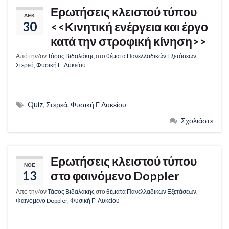
Ερωτήσεις κλειστού τύπου
ΔΕΚ
30
<<Κινητική ενέργεια και έργο
κατά την στροφική κίνηση>>
Από την/ον
Τάσος Βιδαλάκης
στο
θέματα Πανελλαδικών Εξετάσεων
,
Στερεό
,
Φυσική Γ’ Λυκείου
Quiz
,
Στερεά
,
Φυσική Γ Λυκείου
Σχολιάστε
Ερωτήσεις κλειστού τύπου
ΝΟΈ
13
στο φαινόμενο Doppler
Από την/ον
Τάσος Βιδαλάκης
στο
θέματα Πανελλαδικών Εξετάσεων
,
Φαινόμενο Doppler
,
Φυσική Γ’ Λυκείου