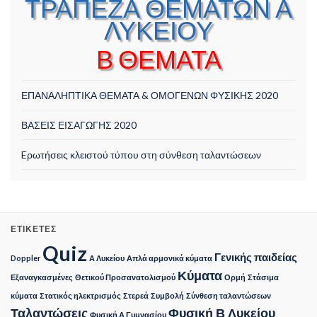
ΤΡΑΠΕΖΑ ΘΕΜΑΤΩΝ Α
ΛΥΚΕΙΟΥ
Β ΘΕΜΑΤΑ
ΕΠΑΝΑΛΗΠΤΙΚΑ ΘΕΜΑΤΑ & ΟΜΟΓΕΝΩΝ ΦΥΣΙΚΗΣ 2020
ΒΑΣΕΙΣ ΕΙΣΑΓΩΓΗΣ 2020
Eρωτήσεις κλειστού τύπου στη σύνθεση ταλαντώσεων
ΕΤΙΚΈΤΕΣ
Quiz
Γενικής παιδείας
Doppler
Α Λυκείου
Απλά αρμονικά κύματα
Κύματα
Εξαναγκασμένες
Θετικού Προσανατολισμού
Ορμή
Στάσιμα
κύματα
Στατικός ηλεκτρισμός
Στερεά
Συμβολή
Σύνθεση ταλαντώσεων
Ταλαντώσεις
Φυσική Β Λυκείου
Φυσική Α Γυμνασίου