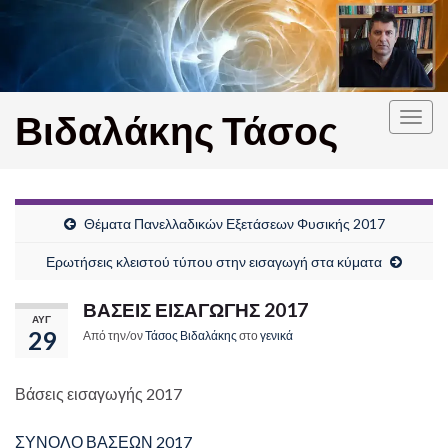
Βιδαλάκης Τάσος
Εναλ
πλοή
Θέματα Πανελλαδικών Εξετάσεων Φυσικής 2017
Ερωτήσεις κλειστού τύπου στην εισαγωγή στα κύματα
ΒΑΣΕΙΣ ΕΙΣΑΓΩΓΗΣ 2017
ΑΥΓ
29
Από την/ον
Τάσος Βιδαλάκης
στο
γενικά
Βάσεις εισαγωγής 2017
ΣΥΝΟΛΟ ΒΑΣΕΩΝ 2017