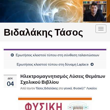
Βιδαλάκης Τάσος
Εναλ
πλοή
Ερωτήσεις κλειστού τύπου στη σύνθεση ταλαντώσεων
Ερωτήσεις κλειστού τύπου στη δύναμη Laplace
Ηλεκτρομαγνητισμός Λύσεις Θεμάτων
ΔΕΚ
Σχολικού Βιβλίου
04
Από την/ον
Τάσος Βιδαλάκης
στο
γενικά
,
Φυσική Γ’ Λυκείου